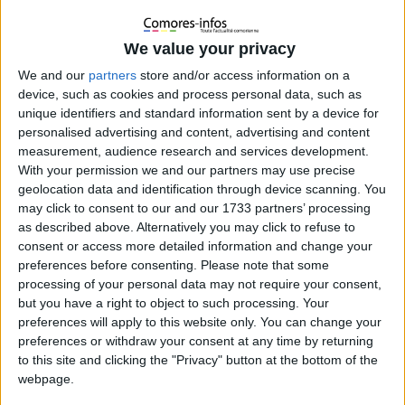
We value your privacy
We and our
partners
store and/or access information on a
device, such as cookies and process personal data, such as
unique identifiers and standard information sent by a device for
personalised advertising and content, advertising and content
measurement, audience research and services development.
With your permission we and our partners may use precise
geolocation data and identification through device scanning. You
may click to consent to our and our 1733 partners’ processing
as described above. Alternatively you may click to refuse to
consent or access more detailed information and change your
preferences before consenting.
Please note that some
processing of your personal data may not require your consent,
A Nyoumadzah, un client de l’Onicor est pris en flagrant délit
but you have a right to object to such processing. Your
en train de vendre un don du riz japonais à 11 500 fc le sac au
preferences will apply to this website only. You can change your
lieu de 8550fc fixé par l’ONICOR. Il est arrêté et placé en garde
preferences or withdraw your consent at any time by returning
à vue depuis hier et est déféré au parquet ce mardi 31 mars
to this site and clicking the "Privacy" button at the bottom of the
2020. Il sera jugé le 2 avril 2020 au palais de justice de Moroni.
webpage.