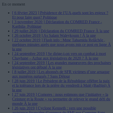
En ce moment
[ 6 février 2023 ]
Présidence de l’UA-quels sont les enjeux ?
Et pour faire quoi?
Politique
[ 3 novembre 2020 ]
Déclaration du COMRED France -
Karihila-
Politique
[ 29 juillet 2020 ]
Déclaration du COMRED France
À la une
[ 26 octobre 2019 ]
As Salam Waleykoum !
À la une
[ 22 octobre 2019 ]
Flash info : Mme Tahamida Relâchée ,
quelques minutes après que nous ayons mis ce post en ligne
À
la une
[ 24 septembre 2019 ]
Se dirige-t-on vers un combat à mort
Chayhane – Azhar aux législatives de 2020 ?
À la une
[ 24 septembre 2019 ]
Les grandes manœuvres des prochaines
législatives ont débuté
À la une
[ 8 juillet 2019 ]
Les abonnés de SFR victimes d’une arnaque
aux numéros surtaxés ?
Sans Détour
[ 28 juin 2019 ]
Le Président de la République célèbre la paix
et la tolérance lors de la prière du vendredi à Malé (Badjini)
À
la une
[ 27 juin 2019 ]
Comores : nous estimons que l’initiative « la
Ceinture et la Route » va permettre de relever le grand défi du
monde
À la une
[ 26 juin 2019 ]
Cyclone Kenneth : vers une possible
assistance financière d’urgence du FMI aux Comores
Sans