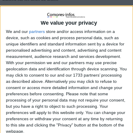
Cinq Comoriens périssent dans un
incendie, Saïd Larifou sur les lieux du
We value your privacy
drame
We and our
partners
store and/or access information on a
device, such as cookies and process personal data, such as
8 juillet 2022
La Rédaction
Diaspora
0
unique identifiers and standard information sent by a device for
personalised advertising and content, advertising and content
measurement, audience research and services development.
With your permission we and our partners may use precise
geolocation data and identification through device scanning. You
may click to consent to our and our 1733 partners’ processing
as described above. Alternatively you may click to refuse to
consent or access more detailed information and change your
preferences before consenting.
Please note that some
processing of your personal data may not require your consent,
but you have a right to object to such processing. Your
preferences will apply to this website only. You can change your
preferences or withdraw your consent at any time by returning
to this site and clicking the "Privacy" button at the bottom of the
webpage.