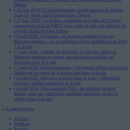
Détour
[ 25 juin 2019 ]
L’environnement, grand gagnant du Global
Start Up Week end à Moroni
Sans Détour
[ 17 juin 2019 ]
La France, mobilisée aux côtés de l’Union
européenne et de la PIROI pour venir en aide aux sinistrés du
cyclone Kenneth
Sans Détour
[ 9 août 2026 ]
Douanes : un accueil populaire pour un
directeur général… ou les prémices d’une ambition pour 2029
?
À la une
[ 7 août 2026 ]
Affaire de Ntsoralé : le chef du village et
plusieurs notables en prison, les maisons incendiées en
reconstruction
À la une
[ 7 août 2026 ]
Police nationale : 120 agents prêtent serment et
renforcent les rangs de la police judiciaire
À la une
[ 6 août 2026 ]
Mwali s’enfonce dans la crise : l’électricité
pourrait s’arrêter totalement
À la une
[ 6 août 2026 ]
Baccalauréat 2026 : les résultats en nette
hausse, mais des milliers de candidats attendent encore le
verdict final
À la une
Accueil
Politique
Société