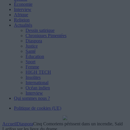
Économie
Interview
Afrique
Religion
Actualités
Dessin satirique
Chroniques Pimentées
Diaspora
Justice
Santé
Éducation
Sport
Femme
HIGH TECH
Insolites
International
Océan indien
Interview
Qui sommes nous ?
Politique de cookies (UE)
Accueil
Diaspora
Cinq Comoriens périssent dans un incendie, Saïd
Larifou sur les lieux du drame