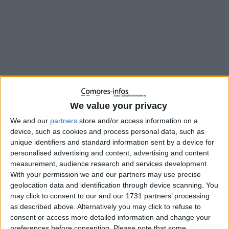
We value your privacy
We and our
partners
store and/or access information on a
device, such as cookies and process personal data, such as
Un jeune mahorais rêve d’être président en France. Il sera
unique identifiers and standard information sent by a device for
candidat sur l’île Comorienne de Mayotte. L’ île est sous
personalised advertising and content, advertising and content
administration française depuis 1974. Ce Comorien de l’île de
measurement, audience research and services development.
Mayotte se présente aux législatives pour réaliser son rêve.
With your permission we and our partners may use precise
geolocation data and identification through device scanning. You
may click to consent to our and our 1731 partners’ processing
as described above. Alternatively you may click to refuse to
consent or access more detailed information and change your
preferences before consenting.
Please note that some