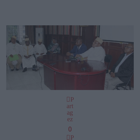
P
art
ag
ez
0
P