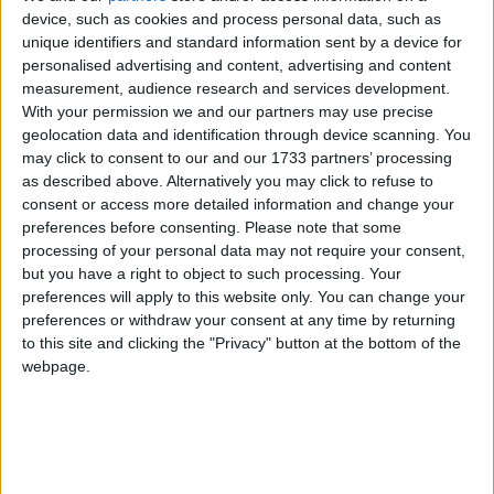
condamner la montée des actes de violence qui se produisent
device, such as cookies and process personal data, such as
dans l’île de Mayotte. Mohamed El Amine Souef demande à la
unique identifiers and standard information sent by a device for
France de garantir la sécurité de tous les ressortissants quelle
personalised advertising and content, advertising and content
que soit leur île ou leur pays d’origine. « S’il s’avère qu’il y a des
measurement, audience research and services development.
gens qui se sont présentés pour être sécurisés et que la
With your permission we and our partners may use precise
gendarmerie française n’était pas en mesure de le faire, c’est
geolocation data and identification through device scanning. You
vraiment catastrophique. Cela prouve que la France n’a rien à
may click to consent to our and our 1733 partners’ processing
faire à Mayotte. Et elle n’a qu’à nous rendre les clés, a-t-il
as described above. Alternatively you may click to refuse to
déclaré. Parce que quand vous regardez ce qui se passe ici, la
consent or access more detailed information and change your
situation est calme à la Grande Comore, à Anjouan, à Mohéli.
preferences before consenting.
Please note that some
Et nous pouvons imposer cela à Mayotte ».
processing of your personal data may not require your consent,
but you have a right to object to such processing. Your
Le chef de la diplomatie comorienne selon qui, il est hors de
preferences will apply to this website only. You can change your
question que Moroni accueille les refoulés de Mayotte. « La
preferences or withdraw your consent at any time by returning
France n’a qu’à prendre ses responsabilités à Mayotte. Elle ne
to this site and clicking the "Privacy" button at the bottom of the
peut pas faire déplacer le centre de gravité de Mayotte à
webpage.
Anjouan ou la Grande Comore », a-t-il indiqué. Pour-lui, la
reconduite n’est pas la solution : « il faut s’asseoir et parler
franchement. C’est ce que nous avons demandé à la partie
française (…) Nous avons accepté à ce que les élus mahorais
fassent partie de la délégation française pendant les travaux