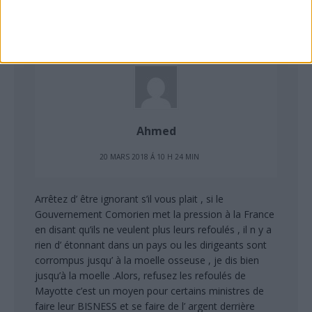
RÉPONDRE
Ahmed
20 MARS 2018 Á 10 H 24 MIN
Arrêtez d’ être ignorant s’il vous plait , si le
Gouvernement Comorien met la pression à la France
en disant qu’ils ne veulent plus leurs refoulés , il n y a
rien d’ étonnant dans un pays ou les dirigeants sont
corrompus jusqu’ à la moelle osseuse , je dis bien
jusqu’à la moelle .Alors, refusez les refoulés de
Mayotte c’est un moyen pour certains ministres de
faire leur BISNESS et se faire de l’ argent derrière