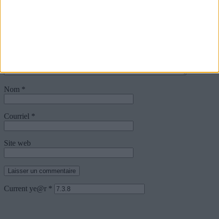
Votre adresse de messagerie ne sera pas publiée.
Commentaire
Nom
*
Courriel
*
Site web
Current ye@r
*