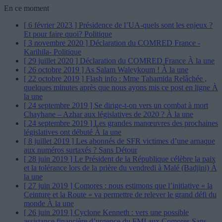
En ce moment
[ 6 février 2023 ]
Présidence de l’UA-quels sont les enjeux ?
Et pour faire quoi?
Politique
[ 3 novembre 2020 ]
Déclaration du COMRED France -
Karihila-
Politique
[ 29 juillet 2020 ]
Déclaration du COMRED France
À la une
[ 26 octobre 2019 ]
As Salam Waleykoum !
À la une
[ 22 octobre 2019 ]
Flash info : Mme Tahamida Relâchée ,
quelques minutes après que nous ayons mis ce post en ligne
À
la une
[ 24 septembre 2019 ]
Se dirige-t-on vers un combat à mort
Chayhane – Azhar aux législatives de 2020 ?
À la une
[ 24 septembre 2019 ]
Les grandes manœuvres des prochaines
législatives ont débuté
À la une
[ 8 juillet 2019 ]
Les abonnés de SFR victimes d’une arnaque
aux numéros surtaxés ?
Sans Détour
[ 28 juin 2019 ]
Le Président de la République célèbre la paix
et la tolérance lors de la prière du vendredi à Malé (Badjini)
À
la une
[ 27 juin 2019 ]
Comores : nous estimons que l’initiative « la
Ceinture et la Route » va permettre de relever le grand défi du
monde
À la une
[ 26 juin 2019 ]
Cyclone Kenneth : vers une possible
assistance financière d’urgence du FMI aux Comores
Sans