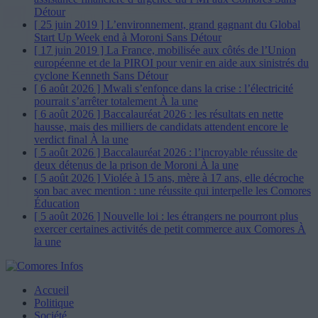
Détour
[ 25 juin 2019 ]
L’environnement, grand gagnant du Global
Start Up Week end à Moroni
Sans Détour
[ 17 juin 2019 ]
La France, mobilisée aux côtés de l’Union
européenne et de la PIROI pour venir en aide aux sinistrés du
cyclone Kenneth
Sans Détour
[ 6 août 2026 ]
Mwali s’enfonce dans la crise : l’électricité
pourrait s’arrêter totalement
À la une
[ 6 août 2026 ]
Baccalauréat 2026 : les résultats en nette
hausse, mais des milliers de candidats attendent encore le
verdict final
À la une
[ 5 août 2026 ]
Baccalauréat 2026 : l’incroyable réussite de
deux détenus de la prison de Moroni
À la une
[ 5 août 2026 ]
Violée à 15 ans, mère à 17 ans, elle décroche
son bac avec mention : une réussite qui interpelle les Comores
Éducation
[ 5 août 2026 ]
Nouvelle loi : les étrangers ne pourront plus
exercer certaines activités de petit commerce aux Comores
À
la une
Accueil
Politique
Société