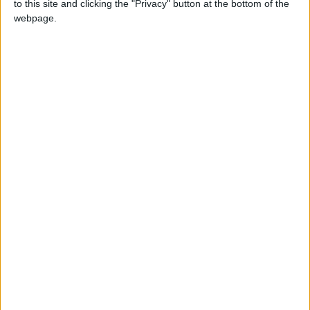
to this site and clicking the "Privacy" button at the bottom of the
webpage.
Dans la nouvelle loi portant modification de la loi N°11-001/Au,
relatif au code de la santé publique, adoptée la semaine
dernière, et qui attend d’être promulguée, les députés
renforcent les mesures de lutte contre certains fléaux sociaux,
notamment l’alcoolisme, le tabagisme, et la toxicomanie, entre
autres. Désormais, l’usage du tabac et des boissons alcoolisés
dans les lieux publics, dans les lieux de travail et dans les
moyens de transport en commun est interdit.