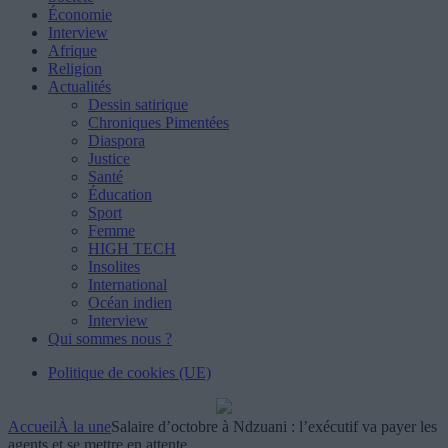
Économie
Interview
Afrique
Religion
Actualités
Dessin satirique
Chroniques Pimentées
Diaspora
Justice
Santé
Éducation
Sport
Femme
HIGH TECH
Insolites
International
Océan indien
Interview
Qui sommes nous ?
Politique de cookies (UE)
Accueil
À la une
Salaire d’octobre à Ndzuani : l’exécutif va payer les
agents et se mettre en attente