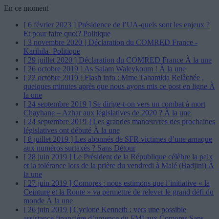
En ce moment
[ 6 février 2023 ]
Présidence de l’UA-quels sont les enjeux ?
Et pour faire quoi?
Politique
[ 3 novembre 2020 ]
Déclaration du COMRED France -
Karihila-
Politique
[ 29 juillet 2020 ]
Déclaration du COMRED France
À la une
[ 26 octobre 2019 ]
As Salam Waleykoum !
À la une
[ 22 octobre 2019 ]
Flash info : Mme Tahamida Relâchée ,
quelques minutes après que nous ayons mis ce post en ligne
À
la une
[ 24 septembre 2019 ]
Se dirige-t-on vers un combat à mort
Chayhane – Azhar aux législatives de 2020 ?
À la une
[ 24 septembre 2019 ]
Les grandes manœuvres des prochaines
législatives ont débuté
À la une
[ 8 juillet 2019 ]
Les abonnés de SFR victimes d’une arnaque
aux numéros surtaxés ?
Sans Détour
[ 28 juin 2019 ]
Le Président de la République célèbre la paix
et la tolérance lors de la prière du vendredi à Malé (Badjini)
À
la une
[ 27 juin 2019 ]
Comores : nous estimons que l’initiative « la
Ceinture et la Route » va permettre de relever le grand défi du
monde
À la une
[ 26 juin 2019 ]
Cyclone Kenneth : vers une possible
assistance financière d’urgence du FMI aux Comores
Sans