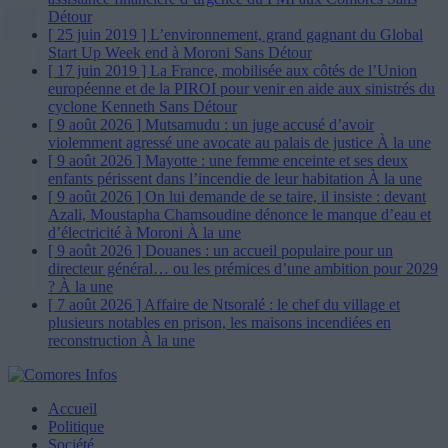
Détour
[ 25 juin 2019 ]
L’environnement, grand gagnant du Global
Start Up Week end à Moroni
Sans Détour
[ 17 juin 2019 ]
La France, mobilisée aux côtés de l’Union
européenne et de la PIROI pour venir en aide aux sinistrés du
cyclone Kenneth
Sans Détour
[ 9 août 2026 ]
Mutsamudu : un juge accusé d’avoir
violemment agressé une avocate au palais de justice
À la une
[ 9 août 2026 ]
Mayotte : une femme enceinte et ses deux
enfants périssent dans l’incendie de leur habitation
À la une
[ 9 août 2026 ]
On lui demande de se taire, il insiste : devant
Azali, Moustapha Chamsoudine dénonce le manque d’eau et
d’électricité à Moroni
À la une
[ 9 août 2026 ]
Douanes : un accueil populaire pour un
directeur général… ou les prémices d’une ambition pour 2029
?
À la une
[ 7 août 2026 ]
Affaire de Ntsoralé : le chef du village et
plusieurs notables en prison, les maisons incendiées en
reconstruction
À la une
Accueil
Politique
Société