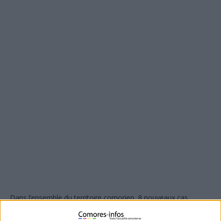
Dans l’ensemble du territoire comorien, 8 nouveaux cas
positifs sont enregistrés ces dernières 24heures. Ils sont tous
enregistrés dans la grande Comores. Ce qui ramène les cas à