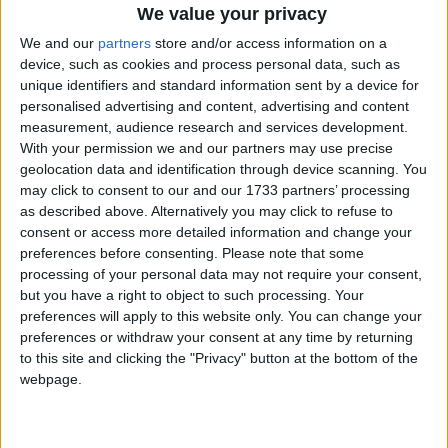
We value your privacy
545. Aucun nouveau guéri n’a été enregistré sur les 3 îles
indépendantes. Les cas actifs sont 30 dont 22 à Ngazidja et 10
We and our
partners
store and/or access information on a
à Anjouan.
device, such as cookies and process personal data, such as
unique identifiers and standard information sent by a device for
personalised advertising and content, advertising and content
measurement, audience research and services development.
With your permission we and our partners may use precise
geolocation data and identification through device scanning. You
may click to consent to our and our 1733 partners’ processing
as described above. Alternatively you may click to refuse to
consent or access more detailed information and change your
preferences before consenting.
Please note that some
processing of your personal data may not require your consent,
but you have a right to object to such processing. Your
preferences will apply to this website only. You can change your
preferences or withdraw your consent at any time by returning
to this site and clicking the "Privacy" button at the bottom of the
webpage.
Moheli est à zéro cas. Aucun nouveau décès lié à cette
pandémie n’a été constaté sur le territoire, selon le nouveau