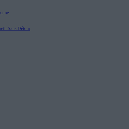
a une
nneth
Sans Détour