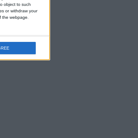
o object to such
ces or withdraw your
 of the webpage.
GREE