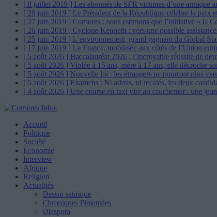
[ 8 juillet 2019 ]
Les abonnés de SFR victimes d’une arnaque a
[ 28 juin 2019 ]
Le Président de la République célèbre la paix et
[ 27 juin 2019 ]
Comores : nous estimons que l’initiative « la C
[ 26 juin 2019 ]
Cyclone Kenneth : vers une possible assistan
[ 25 juin 2019 ]
L’environnement, grand gagnant du Global St
[ 17 juin 2019 ]
La France, mobilisée aux côtés de l’Union eur
[ 5 août 2026 ]
Baccalauréat 2026 : l’incroyable réussite de de
[ 5 août 2026 ]
Violée à 15 ans, mère à 17 ans, elle décroche so
[ 5 août 2026 ]
Nouvelle loi : les étrangers ne pourront plus ex
[ 5 août 2026 ]
Examens : Ni admis, ni recalés, les deux candid
[ 4 août 2026 ]
Une course en taxi vire au cauchemar : une jeu
Accueil
Politique
Société
Économie
Interview
Afrique
Religion
Actualités
Dessin satirique
Chroniques Pimentées
Diaspora