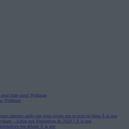
 pour faire quoi?
Politique
la-
Politique
ques minutes après que nous ayons mis ce post en ligne
À la une
ayhane – Azhar aux législatives de 2020 ?
À la une
égislatives ont débuté
À la une