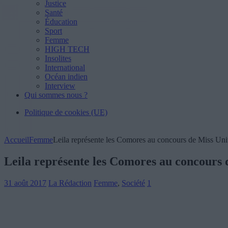
Justice
Santé
Éducation
Sport
Femme
HIGH TECH
Insolites
International
Océan indien
Interview
Qui sommes nous ?
Politique de cookies (UE)
Accueil
Femme
Leila représente les Comores au concours de Miss Univ
Leila représente les Comores au concours 
31 août 2017
La Rédaction
Femme
,
Société
1