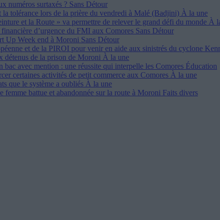
ux numéros surtaxés ?
Sans Détour
 la tolérance lors de la prière du vendredi à Malé (Badjini)
À la une
einture et la Route » va permettre de relever le grand défi du monde
À l
ce financière d’urgence du FMI aux Comores
Sans Détour
art Up Week end à Moroni
Sans Détour
opéenne et de la PIROI pour venir en aide aux sinistrés du cyclone Ke
ux détenus de la prison de Moroni
À la une
n bac avec mention : une réussite qui interpelle les Comores
Éducation
ercer certaines activités de petit commerce aux Comores
À la une
ats que le système a oubliés
À la une
ne femme battue et abandonnée sur la route à Moroni
Faits divers