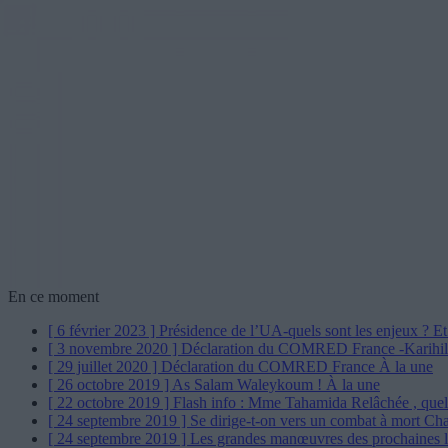
En ce moment
[ 6 février 2023 ]
Présidence de l’UA-quels sont les enjeux ? Et
[ 3 novembre 2020 ]
Déclaration du COMRED France -Karihi
[ 29 juillet 2020 ]
Déclaration du COMRED France
À la une
[ 26 octobre 2019 ]
As Salam Waleykoum !
À la une
[ 22 octobre 2019 ]
Flash info : Mme Tahamida Relâchée , quel
[ 24 septembre 2019 ]
Se dirige-t-on vers un combat à mort Ch
[ 24 septembre 2019 ]
Les grandes manœuvres des prochaines l