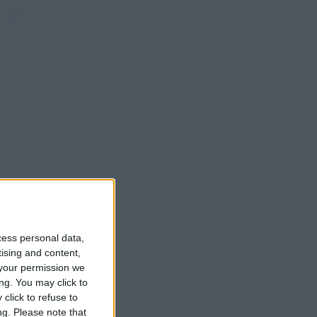
cess personal data,
tising and content,
your permission we
ng. You may click to
click to refuse to
ng.
Please note that