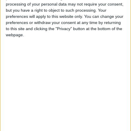
processing of your personal data may not require your consent,
but you have a right to object to such processing. Your
preferences will apply to this website only. You can change your
preferences or withdraw your consent at any time by returning
to this site and clicking the "Privacy" button at the bottom of the
webpage.
Aussi, l Union de l’opposition risque de ne plus exister
dégageant ainsi tout un boulevard au président de la
république » au nom de l’ intérêt supérieurde la Nation ».
Même chose du côté de la mouvance. Qui fera bloc autour du
président dans une belle union sacrée pour la campagne du
Oui lors du référendum » au nom de l’intérêt supérieur de la
Nation ». Cette alliance risque aussi de connaître une fin
prématurée à cause, des élections de 2019. Chacun voit midi à
sa porte. Certains ténors qui se placent aux côtés du
présidents se prepareraient déjà en coulisse aux élections
anticipées de 2019. Du pain béni pour ceux qui, sans la
réforme constitutionnelle, auraient eu droit à une retraite, »
anticipée ».