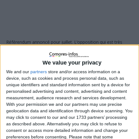
Référendum annoncé pour juillet. L’opposition qui est très
fragile risque de faire le jeu du président. Des leaders de l
Union verraient, dans la victoire du oui, une deuxième chance
d’être présidents ou une première. On aura donc droit à une
We value your privacy
opposition en ordre dispersé.
We and our
partners
store and/or access information on a
device, such as cookies and process personal data, such as
unique identifiers and standard information sent by a device for
personalised advertising and content, advertising and content
measurement, audience research and services development.
With your permission we and our partners may use precise
geolocation data and identification through device scanning. You
may click to consent to our and our 1733 partners’ processing
as described above. Alternatively you may click to refuse to
consent or access more detailed information and change your
preferences before consenting.
Please note that some