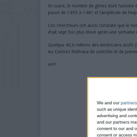
En outre, le nombre de gènes dont l’activit
passé de 1.855 à 1.481 et l’amplitude de l’exp
Ces chercheurs ont aussi constaté que le n
était sept fois plus élevé après une semaine 
Quelque 40,6 millions des Américains actifs
les Centres fédéraux de contrôle et de préve
AFP
We and our
partners
such as unique ident
advertising and con
and our partners may
consent to our and o
consent or access m