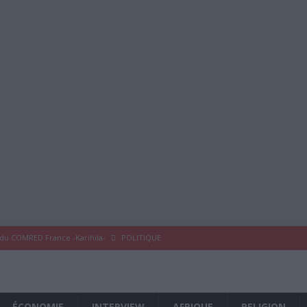
 du COMRED France -Karihila-
POLITIQUE
 COMRED France
À LA UNE
eykoum !
À LA UNE
ÉCONOMIE
INTERVIEW
AFRIQUE
RELIGION