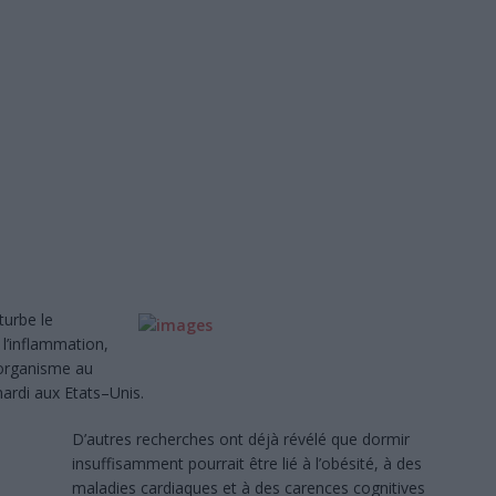
SANS DÉTOUR
: l’incroyable réussite de deux détenus de la prison de Moroni
À LA
ère à 17 ans, elle décroche son bac avec mention : une réussite qui
TION
 étrangers ne pourront plus exercer certaines activités de petit commerce
, ni recalés, les deux candidats que le système a oubliés
À LA UNE
urbe le
i vire au cauchemar : une jeune femme battue et abandonnée sur la
l’inflammation,
’organisme au
mardi aux Etats–Unis.
UA-quels sont les enjeux ? Et pour faire quoi?
POLITIQUE
D’autres recherches ont déjà révélé que dormir
insuffisamment pourrait être lié à l’obésité, à des
maladies cardiaques et à des carences cognitives