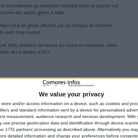
é est normalement au maximum pendant toute la journée est
ression des autres gènes a faibli.
ombre total de gènes affectés par un manque de sommeil
de nuits trop courtes.
 (soit 30%) dorment six heures ou moins en moyenne, selon
ntion des maladies (CDC).
We value your privacy
store and/or access information on a device, such as cookies and pro
ifiers and standard information sent by a device for personalised adver
tent measurement, audience research and services development.
With 
 use precise geolocation data and identification through device scanni
ur 1731 partners’ processing as described above. Alternatively you may 
ore detailed information and change your preferences before consenti