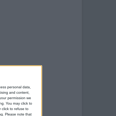
cess personal data,
tising and content,
your permission we
ng. You may click to
click to refuse to
ng.
Please note that