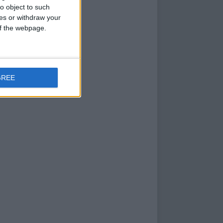
o object to such
ces or withdraw your
 of the webpage.
GREE