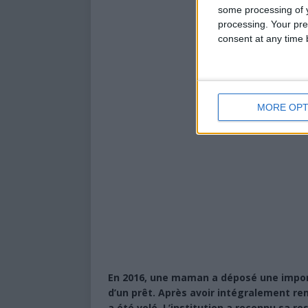
some processing of y
processing. Your pre
consent at any time b
MORE OPT
En 2016, une maman a déposé une impor
d’un prêt. Après avoir intégralement remb
a été volé. L’institution a reconnu sa re