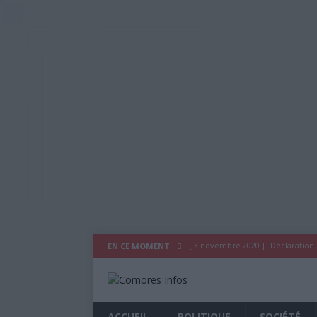
[ 3 novembre 2020 ]
Déclaration
EN CE MOMENT
[ 29 juillet 2020 ]
Déclaration du
[ 26 octobre 2019 ]
As Salam Wal
ACCUEIL
POLITIQUE
SOCIÉTÉ