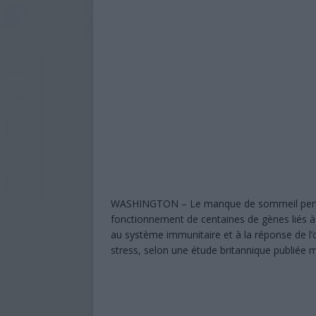
aux sinistrés du cyclone Kenneth
[ 5 août 2026 ]
Baccalauréat 2026 
UNE
[ 5 août 2026 ]
Violée à 15 ans, m
interpelle les Comores
ÉDUCA
[ 5 août 2026 ]
Nouvelle loi : les
aux Comores
À LA UNE
[ 5 août 2026 ]
Examens : Ni admis
WASHINGTON – Le manque de sommeil pert
[ 4 août 2026 ]
Une course en tax
fonctionnement de centaines de gènes liés à 
au système immunitaire et à la réponse de l
route à Moroni
FAITS DIVERS
stress, selon une étude britannique publiée 
[ 6 février 2023 ]
Présidence de l’