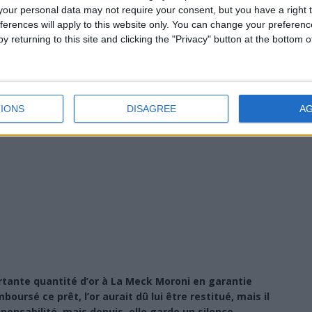
our personal data may not require your consent, but you have a right t
ferences will apply to this website only. You can change your preferen
y returning to this site and clicking the "Privacy" button at the bottom
IONS
DISAGREE
A
tante quantité d’or à La Meck Moroni en garantie
oursé ce prêt, l’or aurait dû lui être restitué, mais il
sponsabilité, mais depuis, elle garde un silence