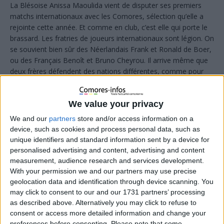
La Blésoise Anissa Maoulida vient de disputer ses premiers
matchs internationaux avec les Comores, sélection qu’elle a
rejointe cette année. Et comme en club, c’est elle qui porte le
brassard. Les fratries de joueurs internationaux sont légion. On
se souvient bien sûr des Néerlandais Frank et Ronald de Boer,
ou des Français Benoît et Bruno Cheyrou. Il arrive même que
deux frères défendent des nations différentes, comme pour
les Boateng avec le Ghanéen Kevin-Prince et l’Allemand
Jerome, ou pour les Pogba, avec Paul le Français et Florentin
We value your privacy
et Mathias les Guinéens. Chez les Maoulida, originaires de
Blois, c’est un peu la même chose : Assimina (18 ans) est
We and our
partners
store and/or access information on a
régulièrement appelée en sélection jeunes de l’équipe de
device, such as cookies and process personal data, such as
France depuis plusieurs années, alors que sa grande sœur
unique identifiers and standard information sent by a device for
Anissa (23 ans) vient de fêter ses premières sélections avec les
personalised advertising and content, advertising and content
Comores. C’était à l’occasion de la Cosafa cup, tournoi
measurement, audience research and services development.
regroupant des sélections de pays d’Afrique australe, qui a eu
With your permission we and our partners may use precise
lieu du 3 au 14 novembre en Afrique du sud. « Les Comores,
geolocation data and identification through device scanning. You
c’est le pays où mes parents sont nés. J’y ai encore de la
may click to consent to our and our 1731 partners’ processing
as described above. Alternatively you may click to refuse to
famille, je m’y suis rendue plusieurs fois et je m’y suis même
consent or access more detailed information and change your
mariée il y a un an, avec Mohamed Siradjoudine », explique la
preferences before consenting.
Please note that some