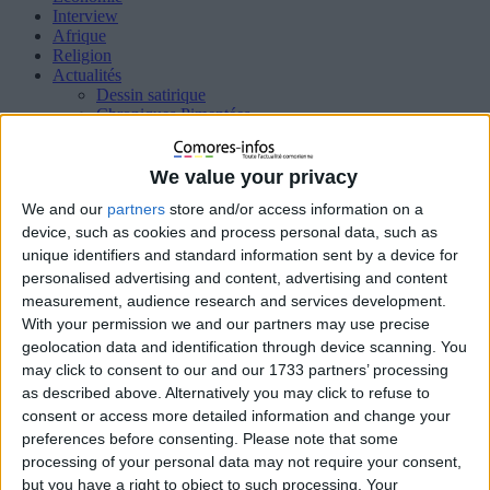
Interview
Afrique
Religion
Actualités
Dessin satirique
Chroniques Pimentées
Diaspora
Justice
Santé
We value your privacy
Éducation
We and our
partners
store and/or access information on a
Sport
Femme
device, such as cookies and process personal data, such as
HIGH TECH
unique identifiers and standard information sent by a device for
Insolites
personalised advertising and content, advertising and content
International
measurement, audience research and services development.
Océan indien
With your permission we and our partners may use precise
Interview
geolocation data and identification through device scanning. You
Qui sommes nous ?
may click to consent to our and our 1733 partners’ processing
Politique de cookies (UE)
as described above. Alternatively you may click to refuse to
consent or access more detailed information and change your
preferences before consenting.
Please note that some
Accueil
Média
IMG_20231125_152225
processing of your personal data may not require your consent,
but you have a right to object to such processing. Your