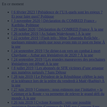
En ce moment
[ 6 février 2023 ]
Présidence de l’UA-quels sont les enjeux ?
Et pour faire quoi?
Politique
[ 3 novembre 2020 ]
Déclaration du COMRED France -
Karihila-
Politique
[ 29 juillet 2020 ]
Déclaration du COMRED France
À la une
[ 26 octobre 2019 ]
As Salam Waleykoum !
À la une
[ 22 octobre 2019 ]
Flash info : Mme Tahamida Relâchée ,
quelques minutes après que nous ayons mis ce post en ligne
À
la une
[ 24 septembre 2019 ]
Se dirige-t-on vers un combat à mort
Chayhane – Azhar aux législatives de 2020 ?
À la une
[ 24 septembre 2019 ]
Les grandes manœuvres des prochaines
législatives ont débuté
À la une
[ 8 juillet 2019 ]
Les abonnés de SFR victimes d’une arnaque
aux numéros surtaxés ?
Sans Détour
[ 28 juin 2019 ]
Le Président de la République célèbre la paix
et la tolérance lors de la prière du vendredi à Malé (Badjini)
À
la une
[ 27 juin 2019 ]
Comores : nous estimons que l’initiative « la
Ceinture et la Route » va permettre de relever le grand défi du
monde
À la une
[ 26 juin 2019 ]
Cyclone Kenneth : vers une possible
assistance financière d’urgence du FMI aux Comores
Sans