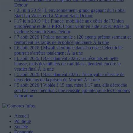
Détour
[ 25 juin 2019 ]
L’environnement, grand gagnant du Global
Start Up Week end à Moroni
Sans Détour
[ 17 juin 2019 ]
La France, mobilisée aux côtés de l’Union
européenne et de la PIROI pour venir en aide aux sinistrés du
cyclone Kenneth
Sans Détour
[ 7 août 2026 ]
Police nationale : 120 agents prêtent serment et
renforcent les rangs de la police judiciaire
À la une
[ 6 août 2026 ]
Mwali s’enfonce dans la crise : l’électricité
pourrait s’arrêter totalement
À la une
[ 6 août 2026 ]
Baccalauréat 2026 : les résultats en nette
hausse, mais des milliers de candidats attendent encore le
verdict final
À la une
[ 5 août 2026 ]
Baccalauréat 2026 : l’incroyable réussite de
deux détenus de la prison de Moroni
À la une
[ 5 août 2026 ]
Violée à 15 ans, mère à 17 ans, elle décroche
son bac avec mention : une réussite qui interpelle les Comores
Éducation
Accueil
Politique
Société
Économie