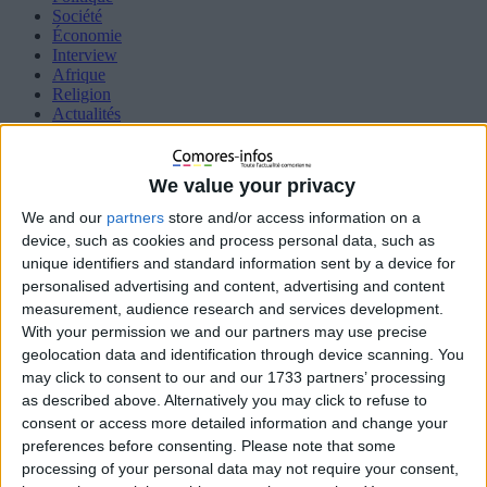
Société
Économie
Interview
Afrique
Religion
Actualités
Dessin satirique
Chroniques Pimentées
Diaspora
We value your privacy
Justice
Santé
We and our
partners
store and/or access information on a
Éducation
device, such as cookies and process personal data, such as
Sport
unique identifiers and standard information sent by a device for
Femme
personalised advertising and content, advertising and content
HIGH TECH
Insolites
measurement, audience research and services development.
International
With your permission we and our partners may use precise
Océan indien
geolocation data and identification through device scanning. You
Interview
may click to consent to our and our 1733 partners’ processing
Qui sommes nous ?
as described above. Alternatively you may click to refuse to
consent or access more detailed information and change your
Politique de cookies (UE)
preferences before consenting.
Please note that some
processing of your personal data may not require your consent,
Accueil
Média
FB_IMG_16393002616284478.jpg