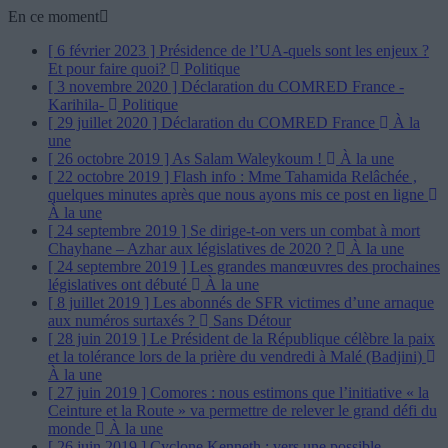
En ce moment
[ 6 février 2023 ]
Présidence de l’UA-quels sont les enjeux ?
Et pour faire quoi?
Politique
[ 3 novembre 2020 ]
Déclaration du COMRED France -
Karihila-
Politique
[ 29 juillet 2020 ]
Déclaration du COMRED France
À la
une
[ 26 octobre 2019 ]
As Salam Waleykoum !
À la une
[ 22 octobre 2019 ]
Flash info : Mme Tahamida Relâchée ,
quelques minutes après que nous ayons mis ce post en ligne
À la une
[ 24 septembre 2019 ]
Se dirige-t-on vers un combat à mort
Chayhane – Azhar aux législatives de 2020 ?
À la une
[ 24 septembre 2019 ]
Les grandes manœuvres des prochaines
législatives ont débuté
À la une
[ 8 juillet 2019 ]
Les abonnés de SFR victimes d’une arnaque
aux numéros surtaxés ?
Sans Détour
[ 28 juin 2019 ]
Le Président de la République célèbre la paix
et la tolérance lors de la prière du vendredi à Malé (Badjini)
À la une
[ 27 juin 2019 ]
Comores : nous estimons que l’initiative « la
Ceinture et la Route » va permettre de relever le grand défi du
monde
À la une
[ 26 juin 2019 ]
Cyclone Kenneth : vers une possible