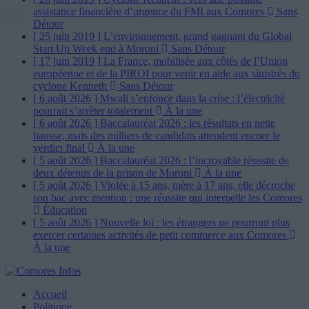
assistance financière d’urgence du FMI aux Comores
Sans
Détour
[ 25 juin 2019 ]
L’environnement, grand gagnant du Global
Start Up Week end à Moroni
Sans Détour
[ 17 juin 2019 ]
La France, mobilisée aux côtés de l’Union
européenne et de la PIROI pour venir en aide aux sinistrés du
cyclone Kenneth
Sans Détour
[ 6 août 2026 ]
Mwali s’enfonce dans la crise : l’électricité
pourrait s’arrêter totalement
À la une
[ 6 août 2026 ]
Baccalauréat 2026 : les résultats en nette
hausse, mais des milliers de candidats attendent encore le
verdict final
À la une
[ 5 août 2026 ]
Baccalauréat 2026 : l’incroyable réussite de
deux détenus de la prison de Moroni
À la une
[ 5 août 2026 ]
Violée à 15 ans, mère à 17 ans, elle décroche
son bac avec mention : une réussite qui interpelle les Comores
Éducation
[ 5 août 2026 ]
Nouvelle loi : les étrangers ne pourront plus
exercer certaines activités de petit commerce aux Comores
À la une
Accueil
Politique