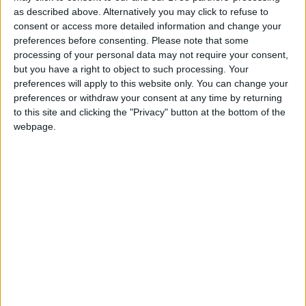
as described above. Alternatively you may click to refuse to
consent or access more detailed information and change your
preferences before consenting.
Please note that some
processing of your personal data may not require your consent,
L’image est devenue célèbre bien au-delà des frontières des
but you have a right to object to such processing. Your
Etats-Unis. Fin janvier, alors qu’un vaste mouvement de
preferences will apply to this website only. You can change your
protestation anti-Trump se profilait aux Etats-Unis, au
preferences or withdraw your consent at any time by returning
moment de l’arrivée de Donald Trump au pouvoir, l’artiste
to this site and clicking the "Privacy" button at the bottom of the
Shepard Fairey, qui avait signé le célèbre poster « Hope » de
webpage.
Barack Obama en 2008, mettait à la disposition des
manifestants une série d’affiches qu’il les encourageait à
brandir.
L’opération s’était révélée un succès: ses illustrations, qui
avaient été imprimées dans de grands titres de la presse
américaine comme le New York Times et le Washington Post,
avaient été très visibles dans les manifestations.