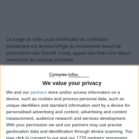
​Le visage de cette jeune Américaine de confession
musulmane est devenu l’effigie du mouvement massif de
protestation anti-Donald Trump, apparu aux Etats-Unis depuis
l’investiture du nouveau président.
We value your privacy
We and our
partners
store and/or access information on a
device, such as cookies and process personal data, such as
unique identifiers and standard information sent by a device for
personalised advertising and content, advertising and content
measurement, audience research and services development.
With your permission we and our partners may use precise
geolocation data and identification through device scanning. You
may click to consent to our and our 1733 partners’ processing