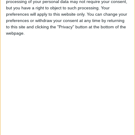
processing of your personal data may not require your consent,
but you have a right to object to such processing. Your
preferences will apply to this website only. You can change your
preferences or withdraw your consent at any time by returning
to this site and clicking the "Privacy" button at the bottom of the
webpage.
L’équivalent d’Albert Einstein
Or, à la vérité, nous sommes totalement imperméables au
concept même de tolérance. Au delà du discours
politiquement correct et des belles paroles, beaucoup d’entre
nous considèrent que c’est même un piège qu’il vaut mieux
éviter pour préserver la cohésion de la société comorienne.
L’un de nos traits principaux, c’est l’immodestie de toujours
croire qu’on a raison en toute circonstance et que les autres -