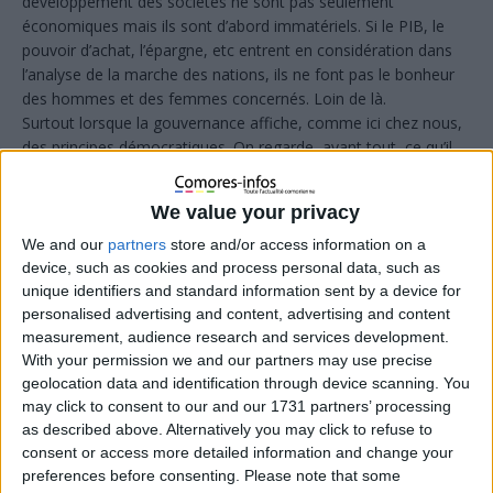
développement des sociétés ne sont pas seulement
économiques mais ils so
nt d’abord immatériels. Si le PIB, le
pouvoir d’achat, l’épargne, etc entrent en considération dans
l’analyse de la marche des nations, ils ne font pas le bonheur
des hommes et des femmes concernés. Loin de là.
Surtout lorsque la gouvernance affiche, comme ici chez nous,
des principes démocratiques. On regarde, avant tout, ce qu’il
en est des libertés : les personnes ont-t- elles le droit de se
regrouper dans des organisations politiques de leur choix pour
We value your privacy
défendre leurs idées et concourir au pouvoir ? Ont-elles le droit
d’exercer leur culte comme elles l’entendent sans être
We and our
partners
store and/or access information on a
inquiétés en raison de leurs croyances religieuses ? La liberté
device, such as cookies and process personal data, such as
d’expression y est elle effective ?
unique identifiers and standard information sent by a device for
personalised advertising and content, advertising and content
Lorsque ces libertés sont remises en cause, Il est sacrément
measurement, audience research and services development.
difficile de convaincre que la pays ausculté est vraiment sur le
With your permission we and our partners may use precise
chemin de la poursuite du bonheur » auquel chacun a droit en
geolocation data and identification through device scanning. You
théorie.
may click to consent to our and our 1731 partners’ processing
as described above. Alternatively you may click to refuse to
consent or access more detailed information and change your
preferences before consenting.
Please note that some