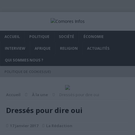
ACCUEIL
POLITIQUE
SOCIÉTÉ
ÉCONOMIE
INTERVIEW
AFRIQUE
RELIGION
ACTUALITÉS
QUI SOMMES NOUS ?
POLITIQUE DE COOKIES (UE)
Accueil
À la une
Dressés pour dire oui
Dressés pour dire oui
17 janvier 2017
La Rédaction