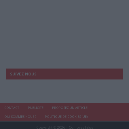
SUIVEZ NOUS
CONTACT
PUBLICITÉ
PROPOSEZ UN ARTICLE
QUI SOMMES NOUS ?
POLITIQUE DE COOKIES (UE)
Copyright © 2026 | Comores Infos