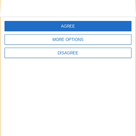
7 août 2016
La Rédaction
Djamal, un jeune Comorien de 20 ans est mort dans
AGREE
un Commissariat à Marseille
11 juillet 2016
La Rédaction
MORE OPTIONS
DISAGREE
Air Tanzanie: Des Comoriens bloqués à l’aéroport de
Dar Es Salam depuis dimanche
28 juin 2016
La Rédaction