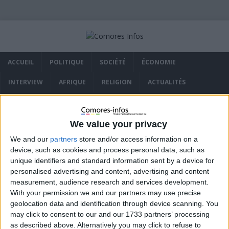
ACCUEIL
POLITIQUE
SOCIÉTÉ
ÉCONOMIE
INTERVIEW
AFRIQUE
RELIGION
ACTUALITÉS
QUI SOMMES NOUS ?
POLITIQUE DE COOKIES (UE)
We value your privacy
We and our
partners
store and/or access information on a
Accueil
Diaspora
device, such as cookies and process personal data, such as
unique identifiers and standard information sent by a device for
personalised advertising and content, advertising and content
Diaspora
measurement, audience research and services development.
With your permission we and our partners may use precise
geolocation data and identification through device scanning. You
may click to consent to our and our 1733 partners’ processing
Toute l’actualité de la diaspora comorienne
as described above. Alternatively you may click to refuse to