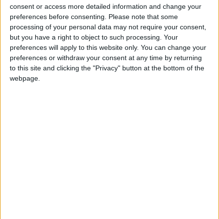
consent or access more detailed information and change your
preferences before consenting.
Please note that some
Anyibu, le nouveau clip qui fait le buzz sur web
processing of your personal data may not require your consent,
16 septembre 2016
La Rédaction
but you have a right to object to such processing. Your
preferences will apply to this website only. You can change your
preferences or withdraw your consent at any time by returning
Les talents comoriens s’exportent, Faouz et Lucky
to this site and clicking the "Privacy" button at the bottom of the
attendus à Marseille
webpage.
6 septembre 2016
La Rédaction
Une délégation de la Diaspora reçue à Beit Salam
4 septembre 2016
La Rédaction