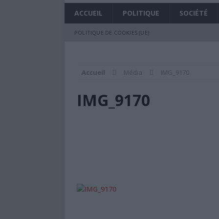
[ 22 octobre 2019 ]
Flash info : 
ACCUEIL
POLITIQUE
SOCIÉTÉ
post en ligne
À LA UNE
POLITIQUE DE COOKIES (UE)
[ 24 septembre 2019 ]
Se dirige-
À LA UNE
[ 24 septembre 2019 ]
Les grand
Accueil
Média
IMG_9170
[ 8 juillet 2019 ]
Les abonnés de S
IMG_9170
[ 28 juin 2019 ]
Le Président de la
à Malé (Badjini)
À LA UNE
[ 27 juin 2019 ]
Comores : nous est
le grand défi du monde
À LA 
[ 26 juin 2019 ]
Cyclone Kenneth :
SANS DÉTOUR
[ 25 juin 2019 ]
L’environnement,
[ 17 juin 2019 ]
La France, mobili