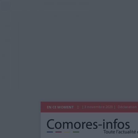
[ 3 novembre 2020 ]
Déclaration
EN CE MOMENT
[ 29 juillet 2020 ]
Déclaration du
[ 26 octobre 2019 ]
As Salam Wal