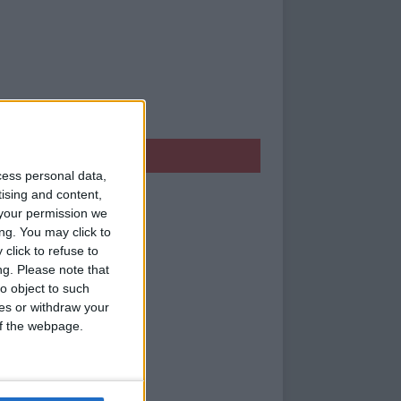
IVEZ NOUS
cess personal data,
tising and content,
your permission we
ng. You may click to
click to refuse to
ng.
Please note that
o object to such
ces or withdraw your
 of the webpage.