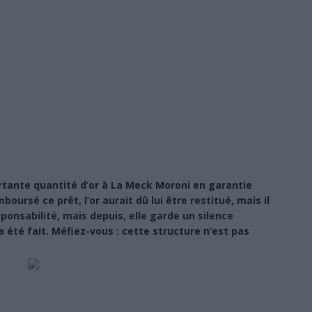
SANS DÉTOUR
 : le chef du village et plusieurs notables en prison, les maisons
À LA UNE
 120 agents prêtent serment et renforcent les rangs de la police judiciaire
s la crise : l’électricité pourrait s’arrêter totalement
À LA UNE
: les résultats en nette hausse, mais des milliers de candidats attendent
tante quantité d’or à La Meck Moroni en garantie
NE
oursé ce prêt, l’or aurait dû lui être restitué, mais il
: l’incroyable réussite de deux détenus de la prison de Moroni
À LA
sponsabilité, mais depuis, elle garde un silence
 été fait. Méfiez-vous : cette structure n’est pas
UA-quels sont les enjeux ? Et pour faire quoi?
POLITIQUE