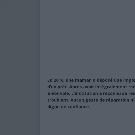
aux sinistrés du cyclone Kenneth
[ 7 août 2026 ]
Affaire de Ntsoralé
incendiées en reconstruction
[ 7 août 2026 ]
Police nationale :
À LA UNE
[ 6 août 2026 ]
Mwali s’enfonce dan
[ 6 août 2026 ]
Baccalauréat 2026 
En 2016, une maman a déposé une impor
encore le verdict final
À LA U
d’un prêt. Après avoir intégralement remb
[ 5 août 2026 ]
Baccalauréat 2026 
a été volé. L’institution a reconnu sa re
troublant. Aucun geste de réparation n’a
UNE
digne de confiance.
[ 6 février 2023 ]
Présidence de l’