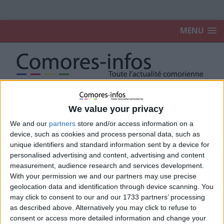
MENU
Accueil
2019
juillet
We value your privacy
We and our
partners
store and/or access information on a
juillet 2019
device, such as cookies and process personal data, such as
unique identifiers and standard information sent by a device for
personalised advertising and content, advertising and content
Le CNT demande une enquête sur un groupe qui
measurement, audience research and services development.
menace de « tuer » les Grand-comoriens
With your permission we and our partners may use precise
30 juillet 2019
La Rédaction
geolocation data and identification through device scanning. You
may click to consent to our and our 1733 partners’ processing
as described above. Alternatively you may click to refuse to
Malgré l’âge, la mère du prisonnier Idi Boina affiche
consent or access more detailed information and change your