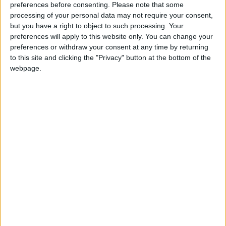
un incroyable moral d’acier
preferences before consenting.
Please note that some
30 juillet 2019
La Rédaction
processing of your personal data may not require your consent,
but you have a right to object to such processing. Your
preferences will apply to this website only. You can change your
preferences or withdraw your consent at any time by returning
Plus vous dépensez d’argent pour votre mariage,
plus vous avez de chance de divorcer
to this site and clicking the "Privacy" button at the bottom of the
webpage.
30 juillet 2019
La Rédaction