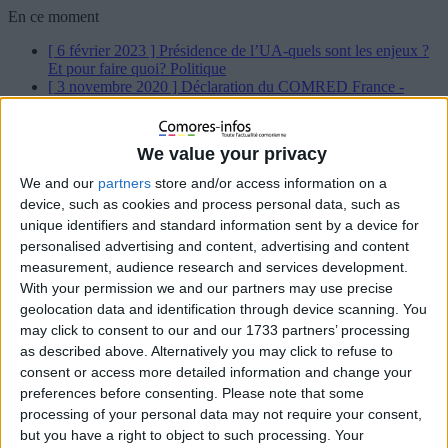
En ce moment
[ 6 février 2023 ]
Présidence de l’UA-quels sont les enjeux ?
Et pour faire quoi?
Politique
[ 3 novembre 2020 ]
Déclaration du COMRED France -
Karihila-
Politique
[ 29 juillet 2020 ]
Déclaration du COMRED France
À la une
[ 26 octobre 2019 ]
As Salam Waleykoum !
À la une
We value your privacy
[ 22 octobre 2019 ]
Flash info : Mme Tahamida Relâchée ,
quelques minutes après que nous ayons mis ce post en ligne
À
We and our
partners
store and/or access information on a
la une
device, such as cookies and process personal data, such as
[ 24 septembre 2019 ]
Se dirige-t-on vers un combat à mort
unique identifiers and standard information sent by a device for
Chayhane – Azhar aux législatives de 2020 ?
À la une
personalised advertising and content, advertising and content
[ 24 septembre 2019 ]
Les grandes manœuvres des prochaines
législatives ont débuté
À la une
measurement, audience research and services development.
[ 8 juillet 2019 ]
Les abonnés de SFR victimes d’une arnaque
With your permission we and our partners may use precise
aux numéros surtaxés ?
Sans Détour
geolocation data and identification through device scanning. You
[ 28 juin 2019 ]
Le Président de la République célèbre la paix
may click to consent to our and our 1733 partners’ processing
et la tolérance lors de la prière du vendredi à Malé (Badjini)
À
as described above. Alternatively you may click to refuse to
la une
consent or access more detailed information and change your
[ 27 juin 2019 ]
Comores : nous estimons que l’initiative « la
Ceinture et la Route » va permettre de relever le grand défi du
preferences before consenting.
Please note that some
monde
À la une
processing of your personal data may not require your consent,
[ 26 juin 2019 ]
Cyclone Kenneth : vers une possible
but you have a right to object to such processing. Your
assistance financière d’urgence du FMI aux Comores
Sans