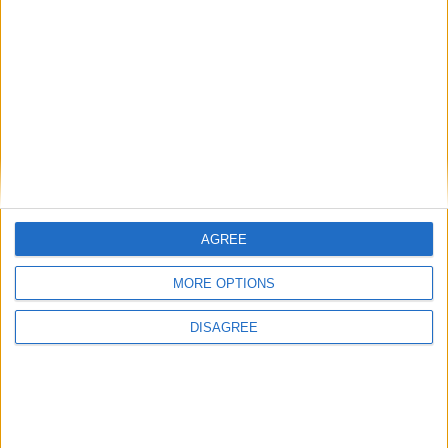
violeurs
« ma fille de 14 ans a été violée par 2 hommes qui
sont actuellement libres grâce à un gendarme»
26 janvier 2017
La Rédaction
2
Un père de famille a posté un message sur son mur Facebook ce
jeudi 26 janvier, il lance un appel à la justice comorienne suite au
viol de sa fille âgée seulement de 14 ans.
[…]
AGREE
MORE OPTIONS
DISAGREE