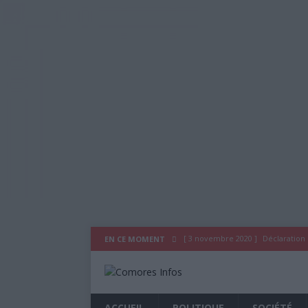
[ 3 novembre 2020 ]
Déclaration
EN CE MOMENT
[ 29 juillet 2020 ]
Déclaration du
[ 26 octobre 2019 ]
As Salam Wal
ACCUEIL
POLITIQUE
SOCIÉTÉ