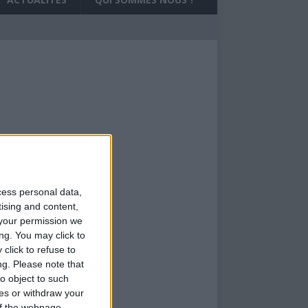
cess personal data,
tising and content,
your permission we
ng. You may click to
click to refuse to
ng.
Please note that
o object to such
ces or withdraw your
 of the webpage.