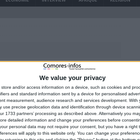
Mme Tahamida Relâchée , quelques minutes après que nous ayons mis ce
t-on vers un combat à mort Chayhane – Azhar aux législatives de 2020 ?
es manœuvres des prochaines législatives ont débuté
À LA UNE
FR victimes d’une arnaque aux numéros surtaxés ?
SANS DÉTOUR
 République célèbre la paix et la tolérance lors de la prière du vendredi
alors qu’elle est enceinte
We value your privacy
imons que l’initiative « la Ceinture et la Route » va permettre de relever
 de révéler ses sombres secrets, laissant le public horrifié
store and/or access information on a device, such as cookies and pro
après son retour aux Comores et sa détention dans un lieu
ifiers and standard information sent by a device for personalised adver
UNE
tent measurement, audience research and services development.
With 
 vers une possible assistance financière d’urgence du FMI aux Comores
 use precise geolocation data and identification through device scanni
ur 1733 partners’ processing as described above. Alternatively you may 
 d’Ivoire, des militaires mutins
ore detailed information and change your preferences before consenti
our personal data may not require your consent, but you have a right t
 grand gagnant du Global Start Up Week end à Moroni
SANS DÉTOUR
ferences will apply to this website only. You can change your preferen
sée aux côtés de l’Union européenne et de la PIROI pour venir en aide
y returning to this site and clicking the "Privacy" button at the bottom