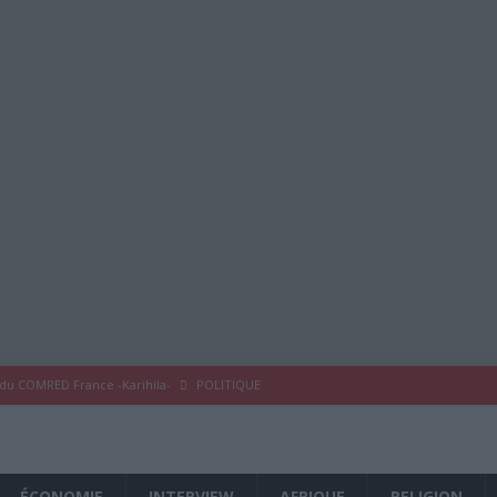
 du COMRED France -Karihila-
POLITIQUE
 COMRED France
À LA UNE
eykoum !
À LA UNE
ÉCONOMIE
INTERVIEW
AFRIQUE
RELIGION