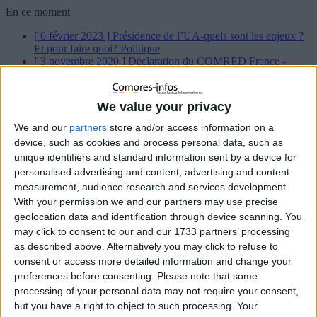
En ce moment
[ 6 février 2023 ]
Présidence de l’UA-quels sont les enjeux ?
Et pour faire quoi?
Politique
[ 3 novembre 2020 ]
Déclaration du COMRED France -
Karihila-
Politique
[ 29 juillet 2020 ]
Déclaration du COMRED France
À la une
[ 26 octobre 2019 ]
As Salam Waleykoum !
À la une
We value your privacy
[ 22 octobre 2019 ]
Flash info : Mme Tahamida Relâchée ,
quelques minutes après que nous ayons mis ce post en ligne
À
We and our
partners
store and/or access information on a
la une
device, such as cookies and process personal data, such as
[ 24 septembre 2019 ]
Se dirige-t-on vers un combat à mort
unique identifiers and standard information sent by a device for
Chayhane – Azhar aux législatives de 2020 ?
À la une
personalised advertising and content, advertising and content
[ 24 septembre 2019 ]
Les grandes manœuvres des prochaines
measurement, audience research and services development.
législatives ont débuté
À la une
[ 8 juillet 2019 ]
Les abonnés de SFR victimes d’une arnaque
With your permission we and our partners may use precise
aux numéros surtaxés ?
Sans Détour
geolocation data and identification through device scanning. You
[ 28 juin 2019 ]
Le Président de la République célèbre la paix
may click to consent to our and our 1733 partners’ processing
et la tolérance lors de la prière du vendredi à Malé (Badjini)
À
as described above. Alternatively you may click to refuse to
la une
consent or access more detailed information and change your
[ 27 juin 2019 ]
Comores : nous estimons que l’initiative « la
preferences before consenting.
Please note that some
Ceinture et la Route » va permettre de relever le grand défi du
monde
À la une
processing of your personal data may not require your consent,
[ 26 juin 2019 ]
Cyclone Kenneth : vers une possible
but you have a right to object to such processing. Your
assistance financière d’urgence du FMI aux Comores
Sans