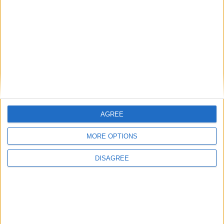
Mayotte : Une hétérotopie coloniale
21 mars 2018
La Rédaction
1
“L’importance de la nature ne doit-être ni sous-estimée, ni sur-
estimée ; assurément le doux ciel d’Ionie a beaucoup contribué à la
grâce des poèmes homériques, cependant à lui seul il ne peut
produire des Homère(…).
[…]
AGREE
MORE OPTIONS
DISAGREE