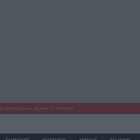
 du COMRED France -Karihila-
POLITIQUE
 COMRED France
À LA UNE
eykoum !
À LA UNE
ÉCONOMIE
INTERVIEW
AFRIQUE
RELIGION