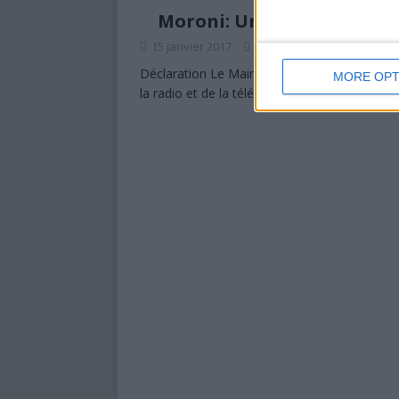
Moroni: Un collectif des j
15 janvier 2017
La Rédaction
1
Déclaration Le Maire par intérim de Moroni 
MORE OPT
la radio et de la télévision RFO Mayotte. Qu