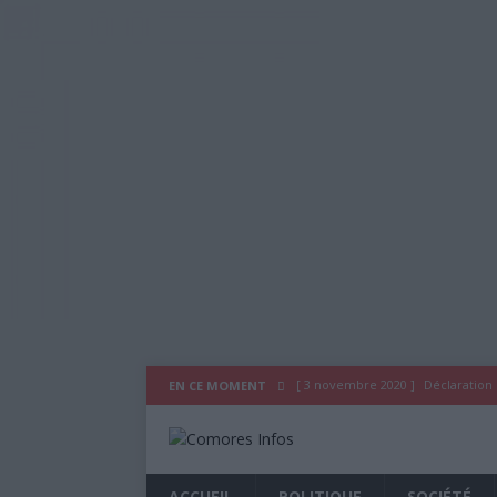
[ 3 novembre 2020 ]
Déclaration
EN CE MOMENT
[ 29 juillet 2020 ]
Déclaration du
[ 26 octobre 2019 ]
As Salam Wal
ACCUEIL
POLITIQUE
SOCIÉTÉ