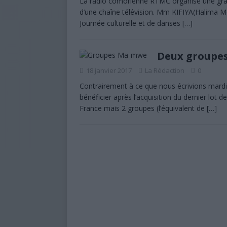
La radio comorienne RTMC organise une grand
d’une chaîne télévision. Mm KIFIYA(Halima M
aux sinistrés du cyclone Kenneth
Journée culturelle et de danses
[…]
[ 7 août 2026 ]
Affaire de Ntsoralé
incendiées en reconstruction
Deux groupes
[ 7 août 2026 ]
Police nationale :
18 janvier 2017
La Rédaction
0
À LA UNE
Contrairement à ce que nous écrivions mardi
bénéficier après l’acquisition du dernier lo
[ 6 août 2026 ]
Mwali s’enfonce dan
France mais 2 groupes (l’équivalent de
[…]
[ 6 août 2026 ]
Baccalauréat 2026 
encore le verdict final
À LA U
[ 5 août 2026 ]
Baccalauréat 2026 
UNE
[ 6 février 2023 ]
Présidence de l’