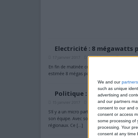
Electricité : 8 mégawatts
17 janvier 2017
La Rédaction
0
En fin de matinée ce mardi un cargo saoudien
estimée 8 mégas pour l’île d’Anjouan. Ce qui 
We and our
partners
such as unique ident
Politique : SOMA ne reconn
advertising and con
and our partners may
15 janvier 2017
La Rédaction
0
consent to our and o
S’il y a un micro parti qui ignore la loi des lim
consent or access m
son équipe. Avec son parti « SOMA », le Mouha
some processing of y
régionaux. Ce
[…]
processing. Your pre
consent at any time b