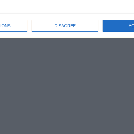
eunes contre les propos du Maire.
a tenu des propos déplacés et maladroits sur les ondes de
IONS
DISAGREE
A
ant le Maire par intérim de Moroni déclare que
[…]