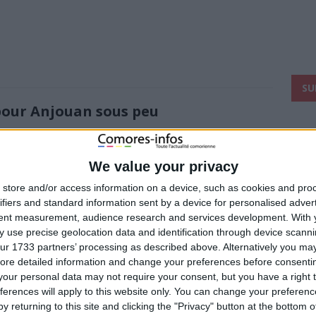
SU
 pour Anjouan sous peu
 a débarqué un lot de matériel pour une centrale électrique
We value your privacy
mettra fin à plusieurs mois de calvaire et
[…]
store and/or access information on a device, such as cookies and pro
ifiers and standard information sent by a device for personalised adver
ait pas la limitation des partis
tent measurement, audience research and services development.
With 
 use precise geolocation data and identification through device scanni
ur 1733 partners’ processing as described above. Alternatively you may 
itations des partis politiques, c’est l’ex-gouverneur Anissi et
ore detailed information and change your preferences before consenti
’fidh procèderait actuellement à l’installation des cellules
our personal data may not require your consent, but you have a right t
ferences will apply to this website only. You can change your preferen
y returning to this site and clicking the "Privacy" button at the bottom