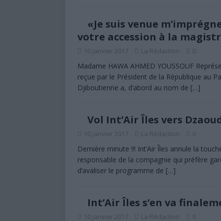
«Je suis venue m’imprégne
votre accession à la magis
10 janvier 2017
La Rédaction
0
Madame HAWA AHMED YOUSSOUF Représentante
reçue par le Président de la République au Pa
Djiboutienne a, d’abord au nom de
[…]
Vol Int’Air Îles vers Dzao
10 janvier 2017
La Rédaction
0
Dernière minute !!! Int’Air Îles annule la to
responsable de la compagnie qui préfère garder
d’avaliser le programme de
[…]
Int’Air Îles s’en va final
10 janvier 2017
La Rédaction
0