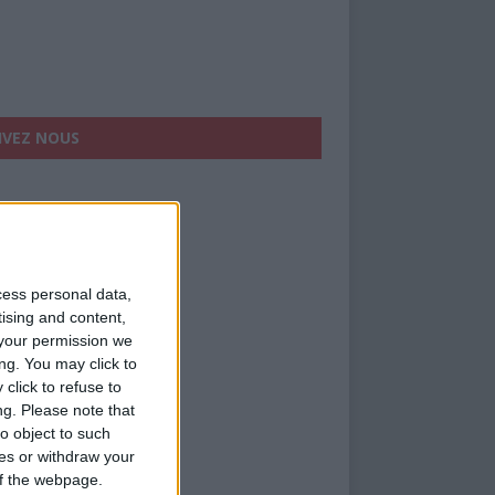
IVEZ NOUS
cess personal data,
tising and content,
your permission we
ng. You may click to
click to refuse to
ng.
Please note that
o object to such
ces or withdraw your
 of the webpage.