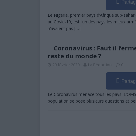
Partag
Le Nigeria, premier pays d’Afrique sub-sahar
au Covid-19, est l’un des pays les mieux armés
n’avaient pas
[…]
Coronavirus : Faut il ferm
reste du monde ?
29 février 2020
La Rédaction
0
Partag
Le Coronavirus menace tous les pays. L’OMS a
population se pose plusieurs questions et p