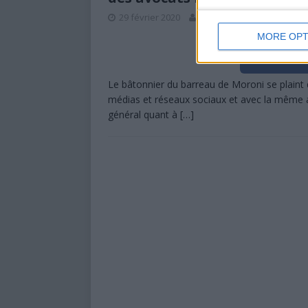
29 février 2020
La Rédaction
0
MORE OPT
Partag
Le bâtonnier du barreau de Moroni se plaint 
médias et réseaux sociaux et avec la même 
général quant à
[…]