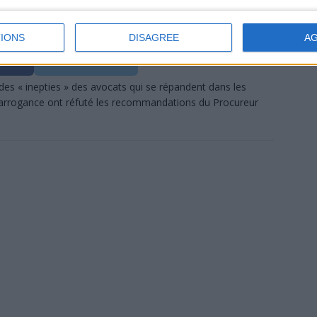
IONS
DISAGREE
A
ez
Partagez
des « inepties » des avocats qui se répandent dans les
arrogance ont réfuté les recommandations du Procureur