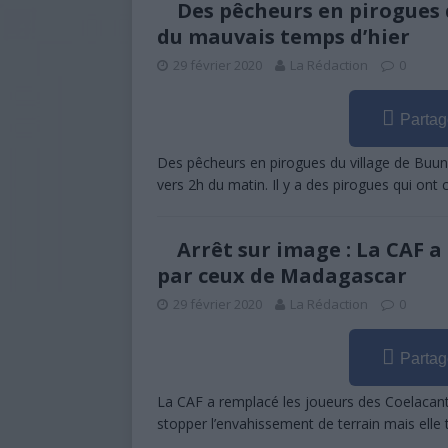
Des pêcheurs en pirogues 
aux sinistrés du cyclone Kenneth
du mauvais temps d’hier
[ 6 août 2026 ]
Mwali s’enfonce dan
29 février 2020
La Rédaction
0
[ 6 août 2026 ]
Baccalauréat 2026 
Partag
encore le verdict final
À LA UN
Des pêcheurs en pirogues du village de Buu
[ 5 août 2026 ]
Baccalauréat 2026 
vers 2h du matin. Il y a des pirogues qui on
UNE
[ 5 août 2026 ]
Violée à 15 ans, m
Arrêt sur image : La CAF 
interpelle les Comores
ÉDUCA
par ceux de Madagascar
[ 5 août 2026 ]
Nouvelle loi : les
29 février 2020
La Rédaction
0
aux Comores
À LA UNE
Partag
[ 6 février 2023 ]
Présidence de l’
La CAF a remplacé les joueurs des Coelacanth
stopper l’envahissement de terrain mais elle tou