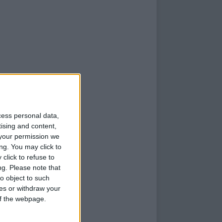
cess personal data,
tising and content,
your permission we
ng. You may click to
click to refuse to
ng.
Please note that
o object to such
ces or withdraw your
 of the webpage.