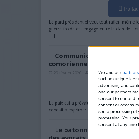
Partag
Le parti présidentiel veut tout rafler, mêm
guerre froide est engagé entre le clan de Hou
[…]
Communiqué de presse du 
comorienne
We and our
partners
29 février 2020
La Rédaction
1
such as unique ident
advertising and con
Partag
and our partners may
consent to our and o
La paix qui a prévalu lors du double scrutin l
consent or access m
conduit à exprimer de nouveau ma gratitude 
some processing of y
processing. Your pre
consent at any time b
Le bâtonnier du barreau d
des avocats blogueurs