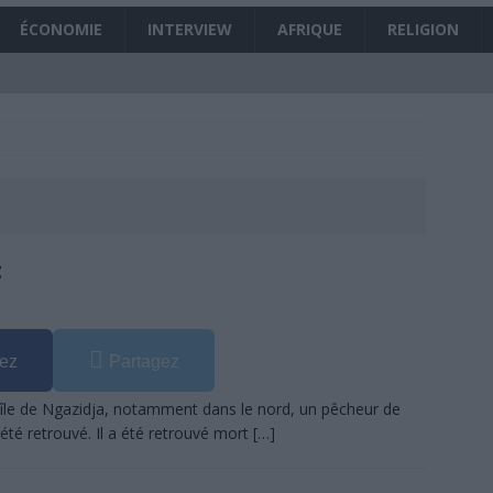
 Mme Tahamida Relâchée , quelques minutes après que nous ayons mis ce
ÉCONOMIE
INTERVIEW
AFRIQUE
RELIGION
t-on vers un combat à mort Chayhane – Azhar aux législatives de 2020 ?
es manœuvres des prochaines législatives ont débuté
À LA UNE
FR victimes d’une arnaque aux numéros surtaxés ?
SANS DÉTOUR
 République célèbre la paix et la tolérance lors de la prière du vendredi
t
imons que l’initiative « la Ceinture et la Route » va permettre de relever
UNE
ez
Partagez
 vers une possible assistance financière d’urgence du FMI aux Comores
é l’île de Ngazidja, notamment dans le nord, un pêcheur de
été retrouvé. Il a été retrouvé mort
[…]
 grand gagnant du Global Start Up Week end à Moroni
SANS DÉTOUR
sée aux côtés de l’Union européenne et de la PIROI pour venir en aide