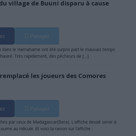
du village de Buuni disparu à cause
SANS DÉTOUR
s la crise : l’électricité pourrait s’arrêter totalement
À LA UNE
: les résultats en nette hausse, mais des milliers de candidats attendent
ez
Partagez
E
ni dans le Hamahame ont été surpris part le mauvais temps
: l’incroyable réussite de deux détenus de la prison de Moroni
À LA
t chaviré. Très rapidement, des pêcheurs de
[…]
ère à 17 ans, elle décroche son bac avec mention : une réussite qui
a remplacé les joueurs des Comores
TION
 étrangers ne pourront plus exercer certaines activités de petit commerce
ez
Partagez
UA-quels sont les enjeux ? Et pour faire quoi?
POLITIQUE
es par ceux de Madagascar(Bera). L’affiche devait servir à
rne au ridicule. Et voici la raison sur l’affiche :