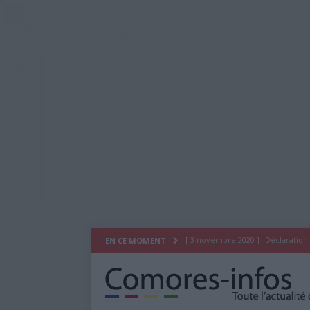
[ 3 novembre 2020 ]
Déclaration
EN CE MOMENT
[ 29 juillet 2020 ]
Déclaration du
[ 26 octobre 2019 ]
As Salam Wa