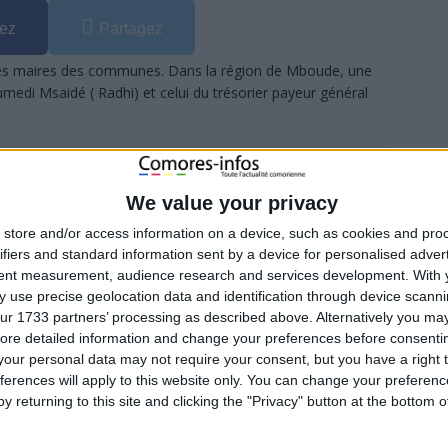
ez
Partagez
e les maires des communes. Dans la région de Mboude, une
medi Msaidé ( Radhi) et celui du trésorier payeur général
parti CRC à la population
We value your privacy
store and/or access information on a device, such as cookies and pro
ifiers and standard information sent by a device for personalised adver
tent measurement, audience research and services development.
With 
ez
Partagez
 use precise geolocation data and identification through device scanni
ur 1733 partners’ processing as described above. Alternatively you may 
égislatif et communal du 19 janvier et 23 février 2020 m’a
ore detailed information and change your preferences before consenti
et mes vifs remerciements à toute la population
[…]
our personal data may not require your consent, but you have a right t
ferences will apply to this website only. You can change your preferen
y returning to this site and clicking the "Privacy" button at the bottom
e Moroni se plaint des « inepties »