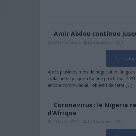
Amir Abdou continue jusq
29 février 2020
La Rédaction
1
Partag
Après plusieurs mois de négociation, le gou
cœlacanthe jusqu’en l’année prochaine, 2021. 
encore communiqué, l’objectif de cette
[…]
Coronavirus : le Nigeria r
d’Afrique
29 février 2020
La Rédaction
0