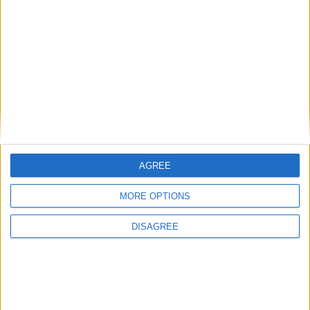
Vidéo : Le parti blanc se désolidarise de la décision
du vice-président Djaffar
20 juin 2018
La Rédaction
2
Le parti blanc du vice-président Djaffar a tenu une conférence de
presse aujourd’hui. Selon le secrétaire régional de Ngazidja , le parti
se désolidarise de la décision du vice-président Djaffar. Le secrétaire
régional de Ngazidja précise
[…]
AGREE
MORE OPTIONS
DISAGREE