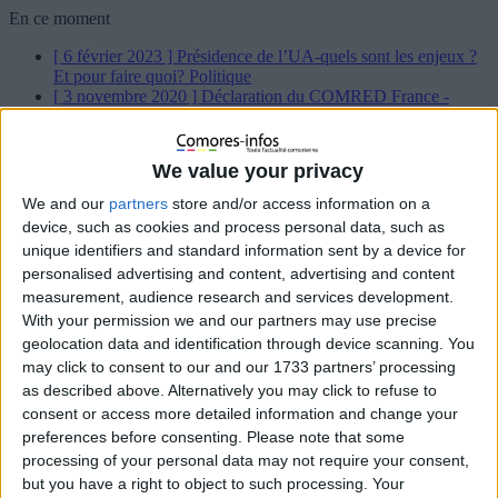
En ce moment
[ 6 février 2023 ]
Présidence de l’UA-quels sont les enjeux ?
Et pour faire quoi?
Politique
[ 3 novembre 2020 ]
Déclaration du COMRED France -
Karihila-
Politique
[ 29 juillet 2020 ]
Déclaration du COMRED France
À la une
[ 26 octobre 2019 ]
As Salam Waleykoum !
À la une
We value your privacy
[ 22 octobre 2019 ]
Flash info : Mme Tahamida Relâchée ,
quelques minutes après que nous ayons mis ce post en ligne
À
We and our
partners
store and/or access information on a
la une
device, such as cookies and process personal data, such as
[ 24 septembre 2019 ]
Se dirige-t-on vers un combat à mort
unique identifiers and standard information sent by a device for
Chayhane – Azhar aux législatives de 2020 ?
À la une
personalised advertising and content, advertising and content
[ 24 septembre 2019 ]
Les grandes manœuvres des prochaines
législatives ont débuté
À la une
measurement, audience research and services development.
[ 8 juillet 2019 ]
Les abonnés de SFR victimes d’une arnaque
With your permission we and our partners may use precise
aux numéros surtaxés ?
Sans Détour
geolocation data and identification through device scanning. You
[ 28 juin 2019 ]
Le Président de la République célèbre la paix
may click to consent to our and our 1733 partners’ processing
et la tolérance lors de la prière du vendredi à Malé (Badjini)
À
as described above. Alternatively you may click to refuse to
la une
consent or access more detailed information and change your
[ 27 juin 2019 ]
Comores : nous estimons que l’initiative « la
Ceinture et la Route » va permettre de relever le grand défi du
preferences before consenting.
Please note that some
monde
À la une
processing of your personal data may not require your consent,
[ 26 juin 2019 ]
Cyclone Kenneth : vers une possible
but you have a right to object to such processing. Your
assistance financière d’urgence du FMI aux Comores
Sans