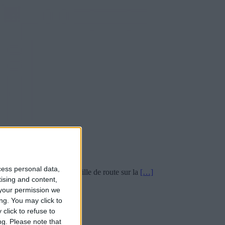
cess personal data,
tation et décliner une feuille de route sur la
[…]
tising and content,
your permission we
ng. You may click to
click to refuse to
ng.
Please note that