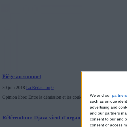
Piège au sommet
30 juin 2018
La Rédaction
0
We and our
partners
Opinion libre: Entre la démission et les couleuvres à avaler, il y aurai
such as unique ident
advertising and con
and our partners may
Référendum: Djaza vient d’organiser une cérémonie po
consent to our and o
consent or access m