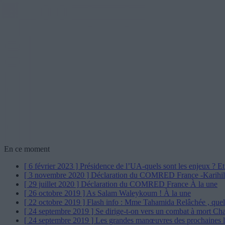
En ce moment
[ 6 février 2023 ]
Présidence de l’UA-quels sont les enjeux ? Et
[ 3 novembre 2020 ]
Déclaration du COMRED France -Karihi
[ 29 juillet 2020 ]
Déclaration du COMRED France
À la une
[ 26 octobre 2019 ]
As Salam Waleykoum !
À la une
[ 22 octobre 2019 ]
Flash info : Mme Tahamida Relâchée , quel
[ 24 septembre 2019 ]
Se dirige-t-on vers un combat à mort Ch
[ 24 septembre 2019 ]
Les grandes manœuvres des prochaines l