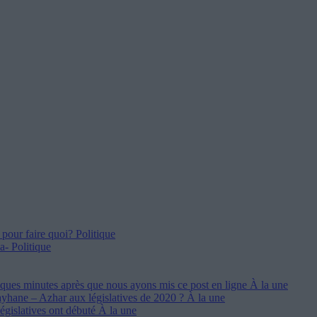
 pour faire quoi?
Politique
la-
Politique
ques minutes après que nous ayons mis ce post en ligne
À la une
ayhane – Azhar aux législatives de 2020 ?
À la une
égislatives ont débuté
À la une