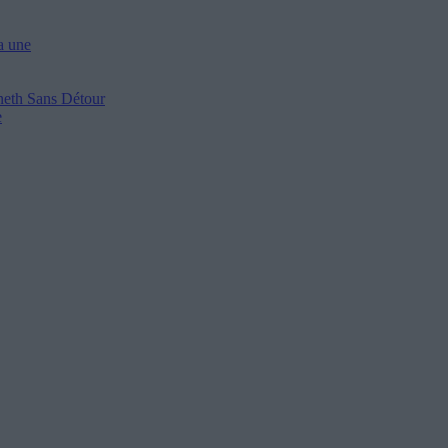
a une
nneth
Sans Détour
e