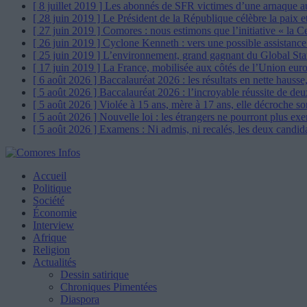
[ 8 juillet 2019 ]
Les abonnés de SFR victimes d’une arnaque a
[ 28 juin 2019 ]
Le Président de la République célèbre la paix et
[ 27 juin 2019 ]
Comores : nous estimons que l’initiative « la C
[ 26 juin 2019 ]
Cyclone Kenneth : vers une possible assistan
[ 25 juin 2019 ]
L’environnement, grand gagnant du Global St
[ 17 juin 2019 ]
La France, mobilisée aux côtés de l’Union eur
[ 6 août 2026 ]
Baccalauréat 2026 : les résultats en nette hausse
[ 5 août 2026 ]
Baccalauréat 2026 : l’incroyable réussite de de
[ 5 août 2026 ]
Violée à 15 ans, mère à 17 ans, elle décroche so
[ 5 août 2026 ]
Nouvelle loi : les étrangers ne pourront plus ex
[ 5 août 2026 ]
Examens : Ni admis, ni recalés, les deux candid
Accueil
Politique
Société
Économie
Interview
Afrique
Religion
Actualités
Dessin satirique
Chroniques Pimentées
Diaspora