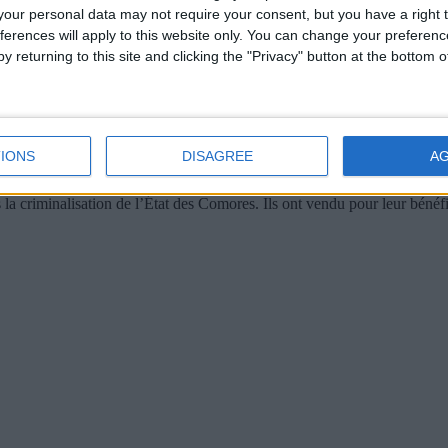
our personal data may not require your consent, but you have a right t
ferences will apply to this website only. You can change your preferen
ient d’organiser une cérémonie pour le lancement officiel de la campagn
y returning to this site and clicking the "Privacy" button at the bottom
ans la criminalisation de l’État des Comores
IONS
DISAGREE
A
 la criminalisation de l’État des Comores. Ils ont vendu pour leur bénéfi