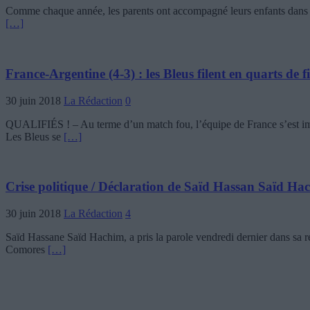
Comme chaque année, les parents ont accompagné leurs enfants dans le
[…]
France-Argentine (4-3) : les Bleus filent en quarts de
30 juin 2018
La Rédaction
0
QUALIFIÉS ! – Au terme d’un match fou, l’équipe de France s’est im
Les Bleus se
[…]
Crise politique / Déclaration de Saïd Hassan Saïd Hachi
30 juin 2018
La Rédaction
4
Saïd Hassane Saïd Hachim, a pris la parole vendredi dernier dans sa ré
Comores
[…]