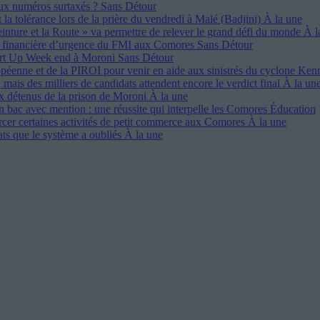
ux numéros surtaxés ?
Sans Détour
 la tolérance lors de la prière du vendredi à Malé (Badjini)
À la une
einture et la Route » va permettre de relever le grand défi du monde
À l
ce financière d’urgence du FMI aux Comores
Sans Détour
art Up Week end à Moroni
Sans Détour
opéenne et de la PIROI pour venir en aide aux sinistrés du cyclone Ke
, mais des milliers de candidats attendent encore le verdict final
À la un
ux détenus de la prison de Moroni
À la une
n bac avec mention : une réussite qui interpelle les Comores
Éducation
ercer certaines activités de petit commerce aux Comores
À la une
ats que le système a oubliés
À la une