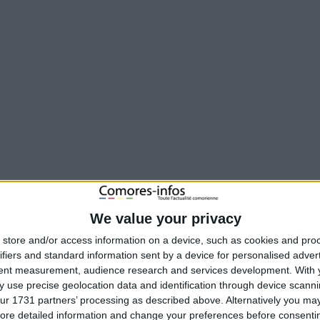
We value your privacy
store and/or access information on a device, such as cookies and pro
t une 3 ème option pour le VIP Djaffar. Entrer dans une logique de cohabi
ifiers and standard information sent by a device for personalised adver
tent measurement, audience research and services development.
With 
 use precise geolocation data and identification through device scanni
ur le lancement officiel de la campagne
ur 1731 partners’ processing as described above. Alternatively you may 
ore detailed information and change your preferences before consenti